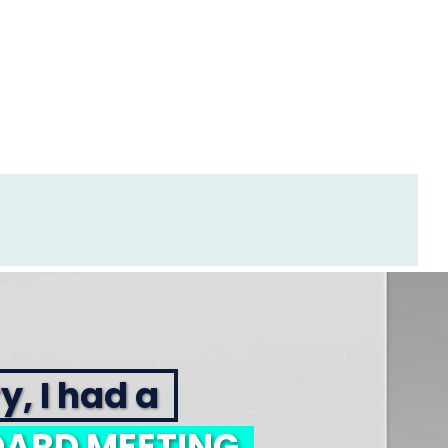
y, I had a
ARD MEETING