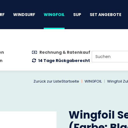
gen
RF
WINDSURF
WINGFOIL
SUP
SET ANGEBOTE
en
Rechnung & Ratenkauf
n
14 Tage Rückgaberecht
Zurück zur Liste
Startseite
WINGFOIL
Wingfoil Z
Wingfoil S
(Farbe: Bl