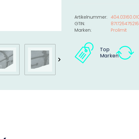
Artikelnummer:
404.03160.01
GTIN:
87172647521
Marken:
Prolimit
Top
Marken