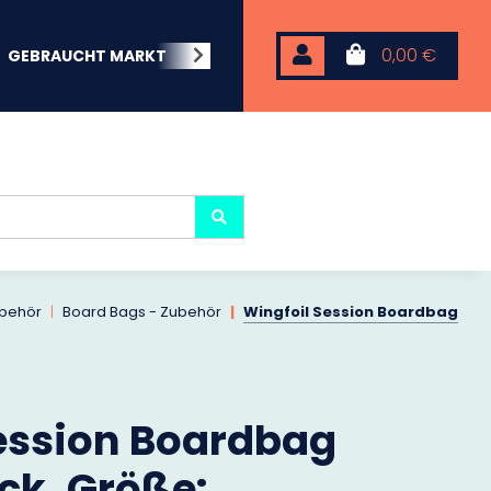
0,00 €
GEBRAUCHT MARKT
BEACHWEAR
NEOPREN
KARP
ubehör
Board Bags - Zubehör
Wingfoil Session Boardbag
ession Boardbag
ack, Größe: