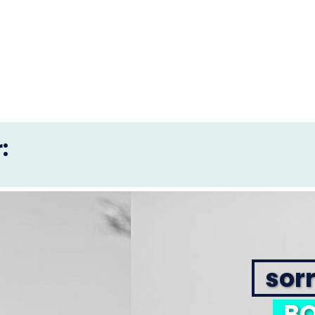
:
sorr
BO