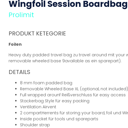
Wingfoil Session Boardbag
Prolimit
PRODUKT KETEGORIE
Foilen
Heavy duty padded travel bag zu travel around mit your wi
removable wheeled base 9available as ein sparepart).
DETAILS
8 mm foam padded bag
Removable Wheeled Base XL (optional, not included)
Full wrapped arounf Reißverschluss für easy access
Stackerbag Style für easy packing
Ventilation Airvent
2 compartHerrents für storing your board, foil und W
Inside pocket für tools und spareparts
Shoulder strap