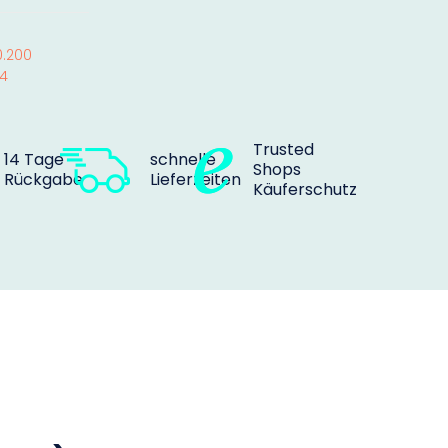
0.200
64
Trusted
14 Tage
schnelle
Shops
Rückgabe
Lieferzeiten
Käuferschutz