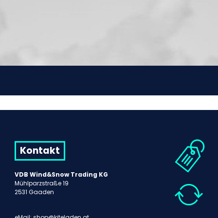
Kontakt
VDB Wind&Snow Trading KG
Mühlparzstraße 19
2531 Gaaden
eMail:
shop@kiteladen.at