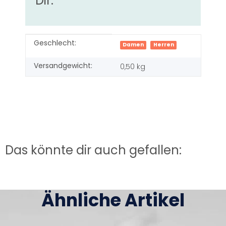
Dir:
Produkteigenschaft
Wert
Geschlecht:
Damen
Herren
Versandgewicht:
0,50 kg
Das könnte dir auch gefallen:
Ähnliche Artikel