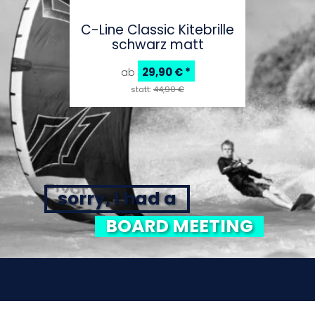
C-Line Classic Kitebrille
schwarz matt
29,90 €
*
ab
statt:
44,90 €
sorry, I had a
BOARD MEETING