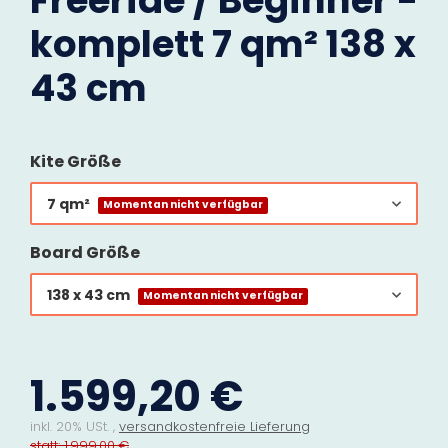
Freeride / Beginner -
komplett 7 qm² 138 x
43 cm
Kite Größe
7 qm²
Momentan nicht verfügbar
Board Größe
138 x 43 cm
Momentan nicht verfügbar
1.599,20 €
inkl. 20% USt. ,
versandkostenfreie Lieferung
statt: 1.999,00 €