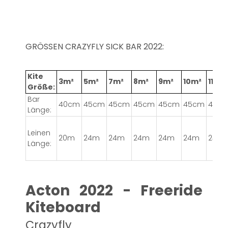
GRÖSSEN CRAZYFLY SICK BAR 2022:
Kite
3m²
5m²
7m²
8m²
9m²
10m²
11m²
Größe:
Bar
40cm
45cm
45cm
45cm
45cm
45cm
45/5
Länge:
Leinen
20m
24m
24m
24m
24m
24m
24m
Länge:
Acton 2022 - Freeride
Kiteboard
Crazyfly