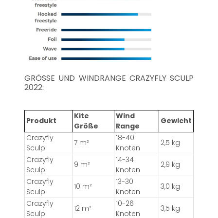
GRÖSSE UND WINDRANGE CRAZYFLY SCULP 2
022:
Kite
Wind
Produkt
Gewicht
Größe
Range
Crazyfly
18-40
7 m²
2,5 kg
Sculp
Knoten
Crazyfly
14-34
9 m²
2,9 kg
Sculp
Knoten
Crazyfly
13-30
10 m²
3,0 kg
Sculp
Knoten
Crazyfly
10-26
12 m²
3,5 kg
Sculp
Knoten