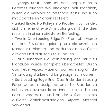
•
Synergy Strut Bond:
Um den Shape auch in
Extremsituationen wie Kiteloops beizubehalten,
wurde die Verbindung zwischen Struts und Tuch
mit 2 parallelen Nahten realisiert.
•
Linked Bridle:
No Pulleys, no Problem. Es handelt
sich um eine direkte Anknüpfung der Bridle, dies
resultiert in einem direkteren Barfeeling.
•
Two in One Leading Edge:
Die Fronttube wurde
nur aus 2 Stücken gefertigt um die Anzahl an
Nähten zu mindern und dadurch einen äußerst
direkten und präzisen Kite zu bauen.
•
Strut Junction:
Die Verbindung von Strut zu
Fronttube wurde komplett überarbeitet. Durch
das neue Arptex Material war es möglich die
Verbindung stärker und langlebiger zu machen.
•
Soft Leading Edge End:
Das Ende der Leading
Edge wurde redesigned um die Bladder zu
schützen, dazu wurde an Innenseite ein kleines
Polster verarbeitet und an der Außenseite ein
äußerst abriebbeständiges Arptex Material
verwendet.