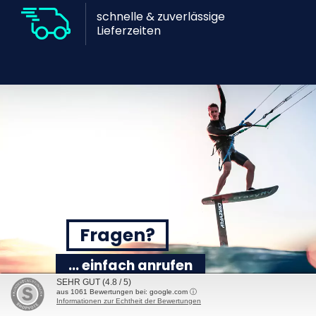
schnelle & zuverlässige
Lieferzeiten
Fragen?
... einfach anrufen
SEHR GUT
(4.8 / 5)
+43 676 950 12 88
aus
1061
Bewertungen bei: google.com ⓘ
Informationen zur Echtheit der Bewertungen