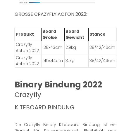
GRÖSSE CRAZYFLY ACTON 2022:
Board
Board
Produkt
Stance
Größe
Gewicht
Crazyfly
138x43cm
2,9kg
38/42/46cm
Acton 2022
Crazyfly
145x44cm
3,1kg
38/42/46cm
Acton 2022
Binary Bindung 2022
Crazyfly
KITEBOARD BINDUNG
Die Crazyfly Binary Kiteboard Bindung ist ein
Garant für Passgenauigkeit, Flexibilität und