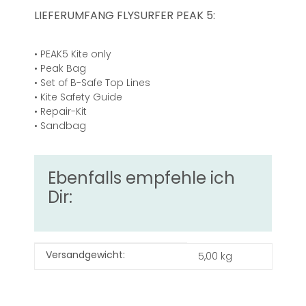
LIEFERUMFANG FLYSURFER PEAK 5:
• PEAK5 Kite only
• Peak Bag
• Set of B-Safe Top Lines
• Kite Safety Guide
• Repair-Kit
• Sandbag
Ebenfalls empfehle ich
Dir:
Produkteigenschaft
Wert
Versandgewicht:
5,00 kg