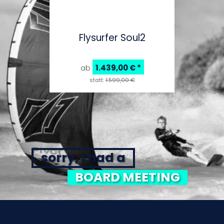
Flysurfer Soul2
1.439,00 €
*
ab
statt:
1.599,00 €
sorry, I had a
BOARD MEETING