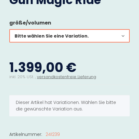
Gun Magic Ride
größe/volumen
Bitte wählen Sie eine Variation.
1.399,00 €
inkl. 20% USt. ,
versandkostenfreie Lieferung
x
Dieser Artikel hat Variationen. Wählen Sie bitte
die gewünschte Variation aus.
Artikelnummer:
241239