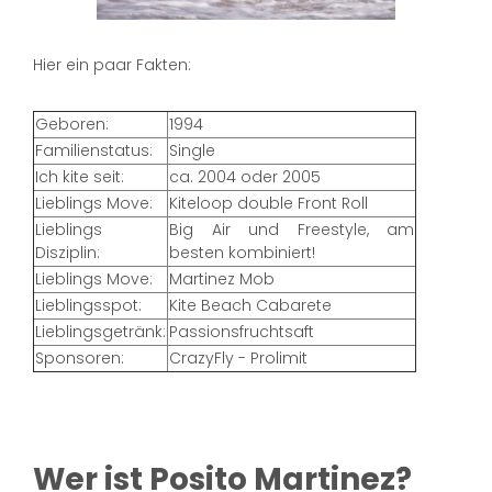
Hier ein paar Fakten:
Geboren:
1994
Familienstatus:
Single
Ich kite seit:
ca. 2004 oder 2005
Lieblings Move:
Kiteloop double Front Roll
Lieblings
Big Air und Freestyle, am
Disziplin:
besten kombiniert!
Lieblings Move:
Martinez Mob
Lieblingsspot:
Kite Beach Cabarete
Lieblingsgetränk:
Passionsfruchtsaft
Sponsoren:
CrazyFly - Prolimit
Wer ist Posito Martinez?