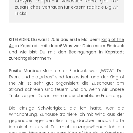
CrazyFly Equipment verlassen kann, gibt mir
zusätzliches Vertrauen für extrem radikale Big Air
Tricks!
KITELADEN: Du warst 2019 das erste Mal beim
King of the
Air
in Kapstadt mit dabei! Was war Dein erster Eindruck
und wie bist Du mit den Bedingungen in Kapstadt
zurechtgekommen?
Posito Martinez:
Mein erster Eindruck war „WOW“! Der
Event und die „Vibes“ sind fantastisch und der King of
the Air ist sehr gut organisiert, die Zuschauer am
Strand schreien und feuern uns an, wenn wir unsere
Tricks zeigen. Das ist eine unbeschreibliche Erfahrung.
Die einzige Schwierigkeit, die ich hatte, war die
Windrichtung. Zuhause trainiere ich mit Wind aus der
gegenüberliegenden Richtung, darüber hinaus hatte
ich nicht allzu viel Zeit mich einzugewöhnen. Ich bin
erst zwei Wochen vor dem King of the Air in Kapstadt