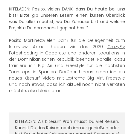
KITELADEN: Posito, vielen DANK, dass Du heute bei uns
bist! Bitte gib unseren Lesern einen kurzen Überblick
was Du alles machst, wo Du Zuhause bist und welche
Projekte Du demnächst geplant hast?
Posito Martinez:
Vielen Dank für die Gelegenheit zum
Interview! Aktuell haben wir das 2020
CrazyFly
Fotoshooting in Cabarete und anderen Locations in
der Dominikanischen Republik beendet. Parallel dazu
trainiere ich Big Air und Freestyle für die nächsten
Tourstops in Spanien. Darüber hinaus plane ich ein
neues Kitesurf Video mit „extreme Big Air“, Freestyle
und noch etwas, dass ich aktuell noch nicht verraten
möchte, also bleibt dran!
KITELADEN: Als Kitesurf Profi musst Du viel Reisen.
Kannst Du das Reisen noch immer genießen oder
bist Du in jeder Sekunde zu hundert Prozent auf