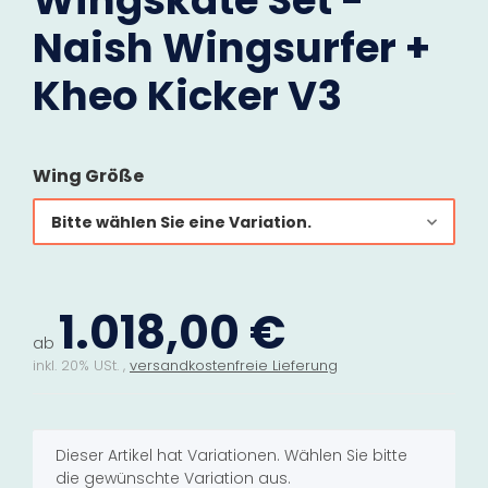
Wingskate Set -
Naish Wingsurfer +
Kheo Kicker V3
Wing Größe
Bitte wählen Sie eine Variation.
1.018,00 €
ab
inkl. 20% USt. ,
versandkostenfreie Lieferung
x
Dieser Artikel hat Variationen. Wählen Sie bitte
die gewünschte Variation aus.