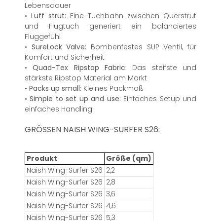
Lebensdauer
•
Luff strut:
Eine Tuchbahn zwischen Querstrut
und Flugtuch generiert ein balanciertes
Fluggefühl
•
SureLock Valve:
Bombenfestes SUP Ventil, für
Komfort und Sicherheit
•
Quad-Tex Ripstop Fabric:
Das steifste und
stärkste Ripstop Material am Markt
•
Packs up small:
Kleines Packmaß
•
Simple to set up and use:
Einfaches Setup und
einfaches Handling
GRÖSSEN NAISH WING-SURFER S26:
Produkt
Größe (qm)
Naish Wing-Surfer S26
2,2
Naish Wing-Surfer S26
2,8
Naish Wing-Surfer S26
3,6
Naish Wing-Surfer S26
4,6
Naish Wing-Surfer S26
5,3