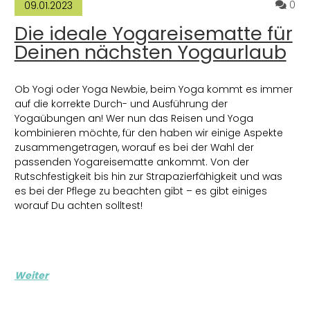
ommentare zum Artikel Yoga und Kitesurfen: verbessere Deine Ki
Ko
0
09.01.2023
Die ideale Yogareisematte für
Deinen nächsten Yogaurlaub
Ob Yogi oder Yoga Newbie, beim Yoga kommt es immer
auf die korrekte Durch- und Ausführung der
Yogaübungen an! Wer nun das Reisen und Yoga
kombinieren möchte, für den haben wir einige Aspekte
zusammengetragen, worauf es bei der Wahl der
passenden Yogareisematte ankommt. Von der
Rutschfestigkeit bis hin zur Strapazierfähigkeit und was
es bei der Pflege zu beachten gibt – es gibt einiges
worauf Du achten solltest!
Weiter