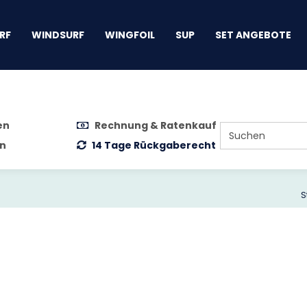
gen
RF
WINDSURF
WINGFOIL
SUP
SET ANGEBOTE
en
Rechnung & Ratenkauf
n
14 Tage Rückgaberecht
S