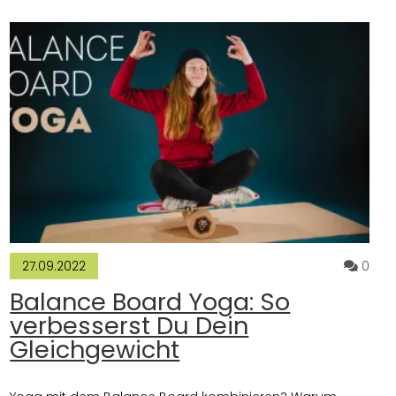
n Dein tägliches Leben
mmentare zum Artikel 5 Gründe, warum Yoga für´s Stand Up Pad
Komm
0
27.09.2022
Balance Board Yoga: So
verbesserst Du Dein
Gleichgewicht