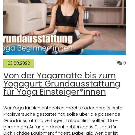
n verbessern Deine Surf Skills für den kommenden Wellenritt
mmentare zum Artikel Die Packliste für Deinen Yogaurlaub oder
Komm
0
03.08.2022
Von der Yogamatte bis zum
Yogagurt: Grundausstattung
für Yoga Einsteiger*innen
Wer Yoga für sich entdecken möchte oder bereits erste
Praxisversuche gestartet hat, sollte über die passende
Grundausstattung verfügen! Tatsächlich solltest Du –
gerade am Anfang – darauf achten, dass Du das für
Dich richtige Equipment findest. Dabei gilt: Weniger ist