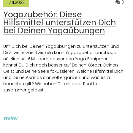
tesurf Einheit mit Yoga
mmentare zum Artikel Die ideale Yogareisematte für Deinen n
Komm
0
17.11.2022
Yogazubehör: Diese
Hilfsmittel unterstützen Dich
bei Deinen Yogaübungen
Um Dich bei Deinen Yogaübungen zu unterstützen und
Dich weiterzuentwickeln kann Yogazubehör durchaus
nützlich sein! Mit dem passenden Yoga Equipment
kannst Du Dich noch besser auf Deinen Körper, Deinen
Geist und Deine Seele fokussieren. Welche Hilfsmittel Dich
und Deine Asanas sinnvoll ergänzen und was es zu
beachten gilt? Wir haben Dir ein paar Punkte
zusammengefasst!
Weiter