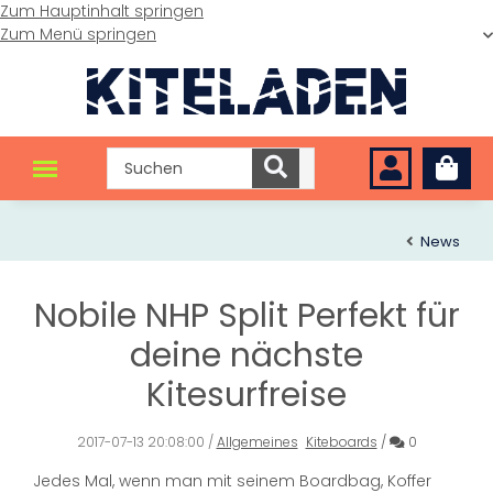
Zum Hauptinhalt springen
Zum Menü springen
News
Nobile NHP Split Perfekt für
deine nächste
Kitesurfreise
Kommentar
2017-07-13 20:08:00
/
Allgemeines
Kiteboards
/
0
Jedes Mal, wenn man mit seinem Boardbag, Koffer