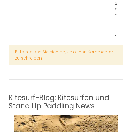
s
e
n
.
.
.
x
Bitte melden Sie sich an, um einen Kommentar
zu schreiben.
Kitesurf-Blog: Kitesurfen und
Stand Up Paddling News