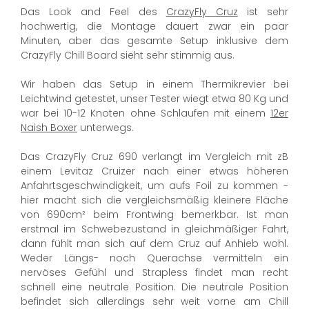
Das Look and Feel des
CrazyFly Cruz
ist sehr
hochwertig, die Montage dauert zwar ein paar
Minuten, aber das gesamte Setup inklusive dem
CrazyFly Chill Board sieht sehr stimmig aus.
Wir haben das Setup in einem Thermikrevier bei
Leichtwind getestet, unser Tester wiegt etwa 80 Kg und
war bei 10-12 Knoten ohne Schlaufen mit einem
12er
Naish Boxer
unterwegs.
Das CrazyFly Cruz 690 verlangt im Vergleich mit zB
einem Levitaz Cruizer nach einer etwas höheren
Anfahrtsgeschwindigkeit, um aufs Foil zu kommen -
hier macht sich die vergleichsmäßig kleinere Fläche
von 690cm² beim Frontwing bemerkbar. Ist man
erstmal im Schwebezustand in gleichmäßiger Fahrt,
dann fühlt man sich auf dem Cruz auf Anhieb wohl.
Weder Längs- noch Querachse vermitteln ein
nervöses Gefühl und Strapless findet man recht
schnell eine neutrale Position. Die neutrale Position
befindet sich allerdings sehr weit vorne am Chill