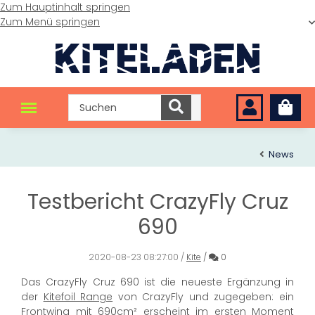
Zum Hauptinhalt springen
Zum Menü springen
News
Testbericht CrazyFly Cruz
690
Kommentare
2020-08-23 08:27:00
/
Kite
/
0
Das CrazyFly Cruz 690 ist die neueste Ergänzung in
der
Kitefoil Range
von CrazyFly und zugegeben: ein
Frontwing mit 690cm² erscheint im ersten Moment